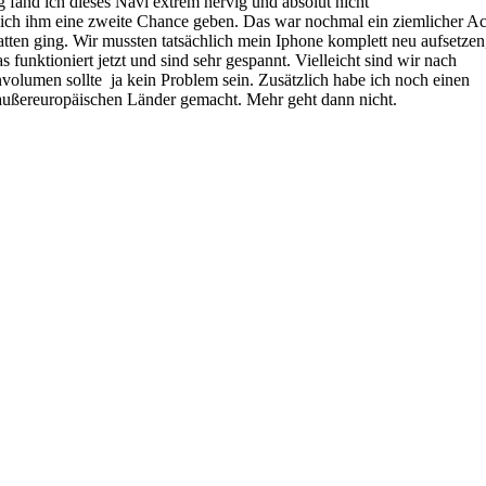
 fand ich dieses Navi extrem nervig und absolut nicht
e ich ihm eine zweite Chance geben. Das war nochmal ein ziemlicher Ac
tatten ging. Wir mussten tatsächlich mein Iphone komplett neu aufsetzen
 funktioniert jetzt und sind sehr gespannt. Vielleicht sind wir nach
volumen sollte ja kein Problem sein. Zusätzlich habe ich noch einen
 außereuropäischen Länder gemacht. Mehr geht dann nicht.