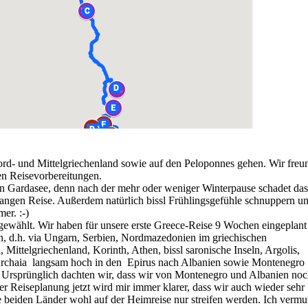
ord- und Mittelgriechenland sowie auf den Peloponnes gehen. Wir freu
len Reisevorbereitungen.
n Gardasee, denn nach der mehr oder weniger Winterpause schadet das
langen Reise. Außerdem natürlich bissl Frühlingsgefühle schnuppern u
er. :-)
ewählt. Wir haben für unsere erste Greece-Reise 9 Wochen eingeplant
, d.h. via Ungarn, Serbien, Nordmazedonien im griechischen
Mittelgriechenland, Korinth, Athen, bissl saronische Inseln, Argolis,
Archaia langsam hoch in den Epirus nach Albanien sowie Montenegro
. Ursprünglich dachten wir, dass wir von Montenegro und Albanien no
 Reiseplanung jetzt wird mir immer klarer, dass wir auch wieder sehr
 beiden Länder wohl auf der Heimreise nur streifen werden. Ich vermu