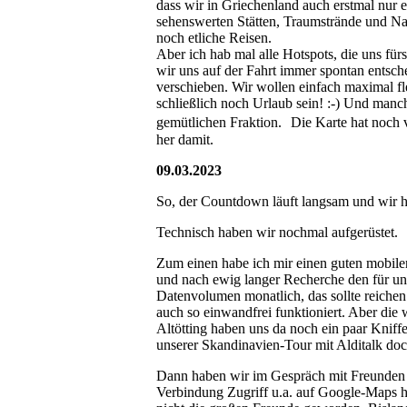
dass wir in Griechenland auch erstmal nur ei
sehenswerten Stätten, Traumstrände und Nat
noch etliche Reisen.
Aber ich hab mal alle Hotspots, die uns für
wir uns auf der Fahrt immer spontan entsc
verschieben. Wir wollen einfach maximal fle
schließlich noch Urlaub sein! :-) Und man
gemütlichen Fraktion. Die Karte hat noch 
her damit.
09.03.2023
So, der Countdown läuft langsam und wir h
Technisch haben wir nochmal aufgerüstet.
Zum einen habe ich mir einen guten mobi
und nach ewig langer Recherche den für un
Datenvolumen monatlich, das sollte reich
auch so einwandfrei funktioniert. Aber die
Altötting haben uns da noch ein paar Kniffe 
unserer Skandinavien-Tour mit Alditalk doc
Dann haben wir im Gespräch mit Freunden 
Verbindung Zugriff u.a. auf Google-Maps ha