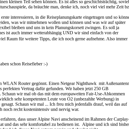
nen kleinen Teil sehen können. Es ist alles so geschichtsträchtig, sovie
urschauspiele, da bräuchte man, denke ich, noch viel viel mehr Zeit b
s erste interessieren, in die Reiseplanungskarte eingetragen und so könn
heiden, was wir mitnehmen wollen und können und was wir auf später
xibel bleiben und uns in kein Planungskorsett zwingen. Es soll ja
ches ist auch immer wetterabhängig UND wir sind einfach von der
viel Raum für weitere Tipps, die ich noch gerne aufnehme. Also immer
aben schon Reisefieber :-)
len WLAN Router gegönnt. Einen Netgear Nighthawk mit Außenanten
s perfekten Vertrag dafür gefunden. Wir haben jetzt 250 GB
en. Schaun wir mal ob das mit dem europaweiten Fair-Use-Abkommen
 wirklich sehr kompetenten Leute von O2 (unbezahlte Werbung) in
gesagt. Schaun wir mal ... Ich freu mich jedenfalls drauf, weil das auf
h noch recht kostenintensiv und nervig war.
erfahren, dass unser Alpine Navi anscheinend im Rahmen der Carplay
t und das sehr komfortabel zu bedienen ist. Alpine und ich sind bishe