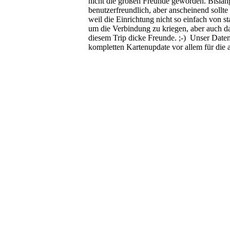
nicht die großen Freunde geworden. Bislang
benutzerfreundlich, aber anscheinend sollt
weil die Einrichtung nicht so einfach von s
um die Verbindung zu kriegen, aber auch das
diesem Trip dicke Freunde. ;-) Unser Daten
kompletten Kartenupdate vor allem für die