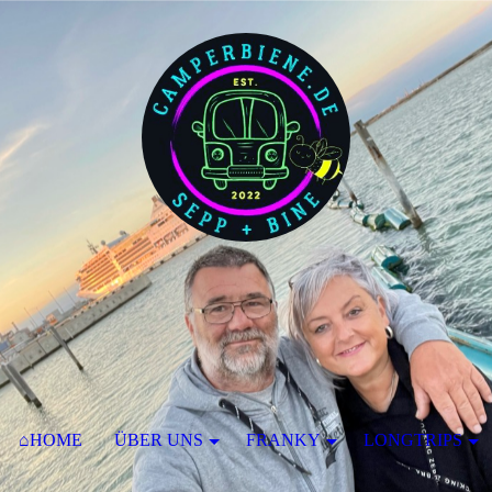
⌂HOME
ÜBER UNS
FRANKY
LONGTRIPS