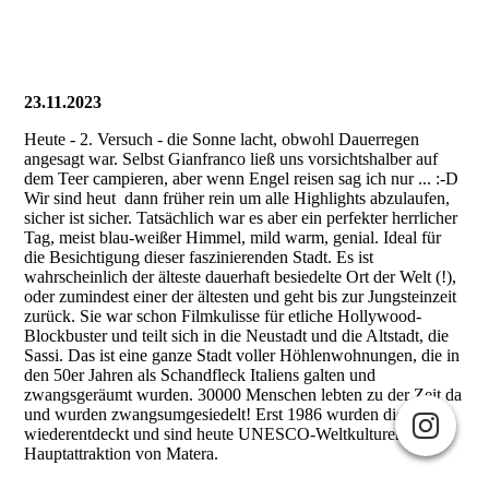
23.11.2023
Heute - 2. Versuch - die Sonne lacht, obwohl Dauerregen
angesagt war. Selbst Gianfranco ließ uns vorsichtshalber auf
dem Teer campieren, aber wenn Engel reisen sag ich nur ... :-D
Wir sind heut dann früher rein um alle Highlights abzulaufen,
sicher ist sicher. Tatsächlich war es aber ein perfekter herrlicher
Tag, meist blau-weißer Himmel, mild warm, genial. Ideal für
die Besichtigung dieser faszinierenden Stadt. Es ist
wahrscheinlich der älteste dauerhaft besiedelte Ort der Welt (!),
oder zumindest einer der ältesten und geht bis zur Jungsteinzeit
zurück. Sie war schon Filmkulisse für etliche Hollywood-
Blockbuster und teilt sich in die Neustadt und die Altstadt, die
Sassi. Das ist eine ganze Stadt voller Höhlenwohnungen, die in
den 50er Jahren als Schandfleck Italiens galten und
zwangsgeräumt wurden. 30000 Menschen lebten zu der Zeit da
und wurden zwangsumgesiedelt! Erst 1986 wurden die Sassi
wiederentdeckt und sind heute UNESCO-Weltkulturerbe und
Hauptattraktion von Matera.