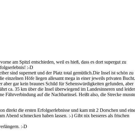
vorne am Spitzl entschieden, weil es hieß, dass es dort supergut zu
folgserlebnis! :-D
er sind supernett und der Platz total gemütlich.Die Insel ist schön zu
 die einzelnen Höfe liegen allesamt mega in einer jeweils privaten Bucht
r aber gar kein braunes Schild für Sehenswürdigkeiten gefunden, aber
ährt ca. 35 km über die Insel überwiegend im Landesinneren und leider
e Fährverbindung auf die Nachbarinsel. Heißt also, die Strecke musst
 direkt die ersten Erfolgserlebnisse und kam mit 2 Dorschen und ei
am Abend schmecken haben lassen. :-) Gibt nix besseres als frischen
erlängern. :-D